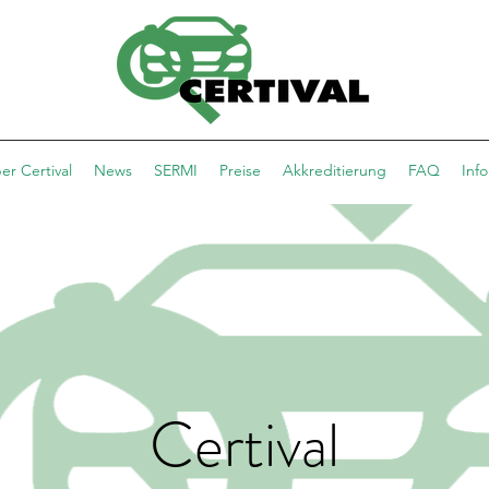
er Certival
News
SERMI
Preise
Akkreditierung
FAQ
Info
Certival