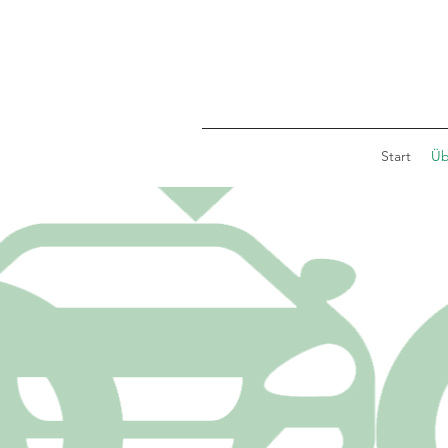
Start
Üb