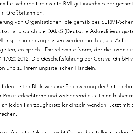
a für sicherheitsrelevante RMI gilt innerhalb der gesamt
in Großbritannien.
tierung von Organisationen, die gemäß des SERMI-Schem
eutschland durch die DAkkS (Deutsche Akkreditierungsste
MI-Inspektionen zugelassen werden möchte, alle Anforde
gelten, entspricht. Die relevante Norm, der die Inspek
 17020:2012. Die Geschäftsführung der Certival GmbH ver
on und zu ihrem unparteiischen Handeln.
auf den ersten Blick wie eine Erschwerung der Unterneh
r Praxis erleichternd und zeitsparend aus. Denn bisher m
n jeden Fahrzeughersteller einzeln wenden. Jetzt mit d
fachen.
et-Anbieter (also die nicht Originalhersteller, sondern 