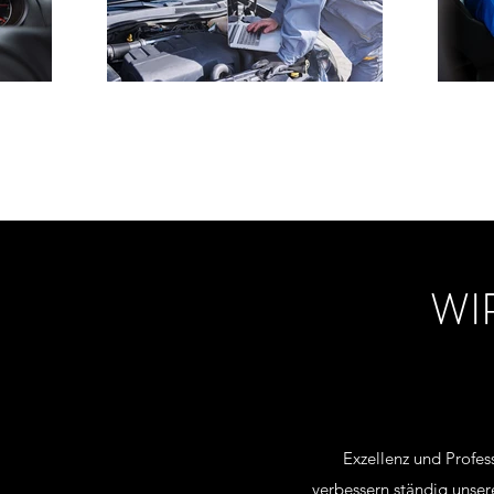
WI
Exzellenz und Profes
verbessern ständig unse